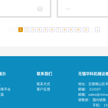
«
‹
1
2
3
4
5
6
7
8
9
10
11
›
»
展示
联系我们
无锡华科机械设
机
联系方式
地址：无锡锡山区羊
升降平台
客户反馈
邮编： 214107
吊篮
邮箱：sales@china-
销售部： 国内销售（05
手机： 132 69