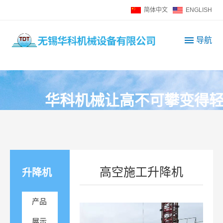
简体中文
ENGLISH
导航
华
科
机
械
让
高
不
可
攀
变
得
高空施工升降机
升降机
产品
展示